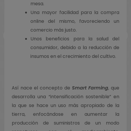
mesa.
¿Quieres estar informado? Suscríbete a nuestra
Una mayor facilidad para la compra
newsletter.
online del mismo, favoreciendo un
comercio más justo.
Unos beneficios para la salud del
consumidor, debido a la reducción de
ACEPTO LA
POLÍTICA DE PRIVACIDAD
insumos en el crecimiento del cultivo.
Así nace el concepto de
Smart Farming
, que
desarrolla una “intensificación sostenible” en
la que se hace un uso más apropiado de la
tierra, enfocándose en aumentar la
producción de suministros de un modo