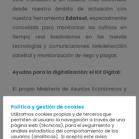
desde nuestro ámbito de actuación con
nuestra herramienta
Edatool
, especialmente
concebida para monitorizar los cultivos en
tiempo real basándonos en las nuevas
tecnologías y comunicaciones: teledetección
satelital y monitorización de riego y plagas.
Ayudas para la digitalización: el Kit Digital:
El propio Ministerio de Asuntos Económicos y
Transformación Digital está promocionando
Política y gestión de cookies
una subvención dirigida a este tipo de cambios
Utilizamos cookies propias y de terceros que
orientados a la modernización agrícola
permiten al usuario la navegación a través de una
página web (técnicas), para el seguimiento y
mediante el
Kit Digital:
análisis estadístico del comportamiento de los
usuarios (analíticas). Si acepta este aviso