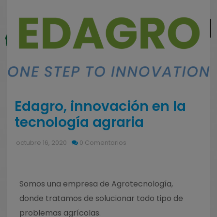
De interés
Sobre Nosotros
Edagro, innovación en la
Contacto
tecnología agraria
Política de Cookies
octubre 16, 2020
0 Comentarios
Política de Privacidad
Aviso legal
Somos una empresa de Agrotecnología,
donde tratamos de solucionar todo tipo de
problemas agrícolas.