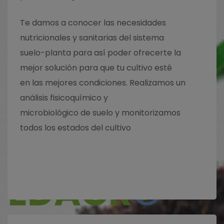
+34 950 889 548
Te damos a conocer las necesidades
nutricionales y sanitarias del sistema
+34 666 99 85 72
suelo-planta para así poder ofrecerte la
mejor solución para que tu cultivo esté
en las mejores condiciones. Realizamos un
info@edagro.com
análisis fisicoquímico y
microbiológico de suelo y monitorizamos
Pol. Industrial La Redonda 20, Calle V , 04700 El Ejido
todos los estados del cultivo
(Almería)