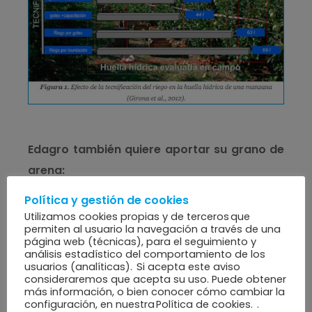
Edagro también quiere aportar su grano de
arena:
Política y gestión de cookies
Desde
Edagro
, conscientes de la causa,
Utilizamos cookies propias y de terceros que
llevamos un tiempo desarrollando una
permiten al usuario la navegación a través de una
página web (técnicas), para el seguimiento y
herramienta capaz de apoyar esa
análisis estadístico del comportamiento de los
usuarios (analíticas). Si acepta este aviso
optimización del uso del agua y mejorar el
consideraremos que acepta su uso. Puede obtener
desarrollo de tu cultivo de una forma mucho
más información, o bien conocer cómo cambiar la
configuración, en nuestra Política de cookies. .