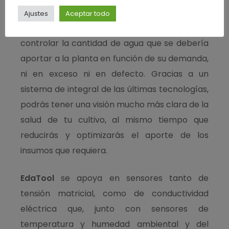
más sostenible.
Ajustes
Aceptar todo
EdaTool
es la herramienta que te permite
controlar la cantidad de agua que se debería
aportar a la planta en función de su demanda,
ni en exceso ni en defecto. Gracias a un
sistema de integral de las últimas tecnologías,
podrás tener una visión mucho más clara de la
salud de tu cultivo, al mismo tiempo que
reducirás y optimizarás el aporte de los
insumos que requiera.
EdaTool
se apoya en sensores tanto de
tensión matricial, como de conductividad
eléctrica que, junto con sensores de
temperatura y humedad ambiental y del